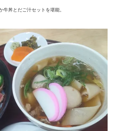
か牛丼とだご汁セットを堪能。