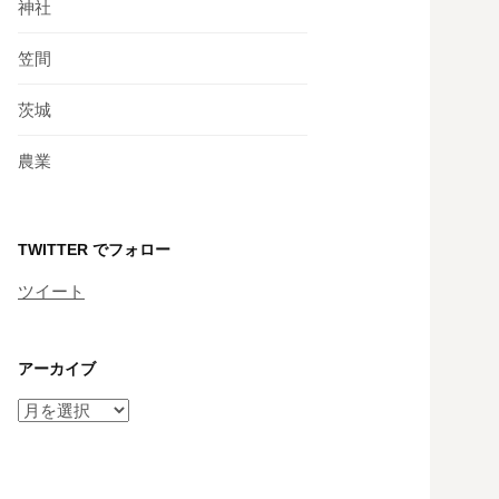
神社
笠間
茨城
農業
TWITTER でフォロー
ツイート
アーカイブ
ア
ー
カ
イ