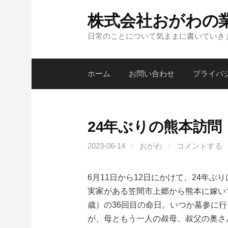
コ
株式会社おがわの
ン
テ
日常のことについて気ままに書いていき
ン
ツ
ホーム
お問い合わせ
プライバ
へ
ス
キ
ッ
24年ぶりの熊本訪問
プ
2023-06-14
/
おがわ
/
コメントする
6月11日から12日にかけて、24年ぶ
実家がある笠間市上郷から熊本に嫁い
歳）の36回目の命日。いつか墓参に
が、母ともう一人の叔母、叔父の奥さ